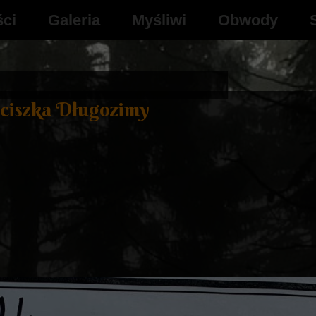
ści
Galeria
Myśliwi
Obwody
Video
jEkep
Kalendarz polowań
nciszka Długozimy
Plan polowań
Komunikaty
Dokumenty
Kronika Koła