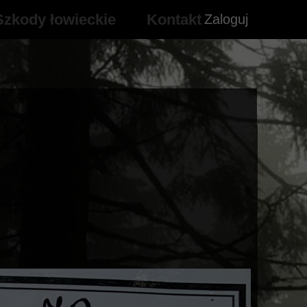
Szkody łowieckie
Kontakt
Zaloguj
Zarząd Koła