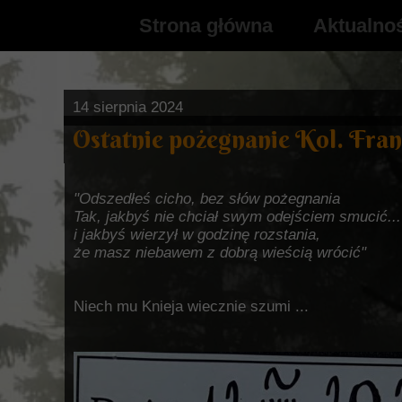
Strona główna
Aktualno
O nas
14 sierpnia 2024
Ostatnie pożegnanie Kol. Fra
"Odszedłeś cicho, bez słów pożegnania
Tak, jakbyś nie chciał swym odejściem smucić...
i jakbyś wierzył w godzinę rozstania,
że masz niebawem z dobrą wieścią wrócić"
Niech mu Knieja wiecznie szumi ...