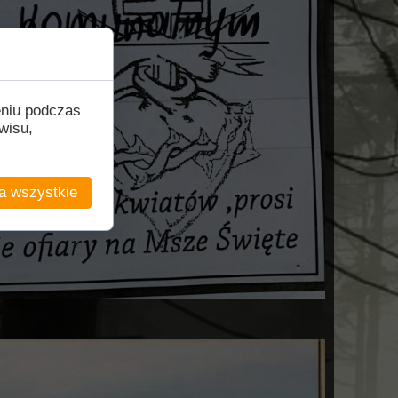
eniu podczas
wisu,
a wszystkie