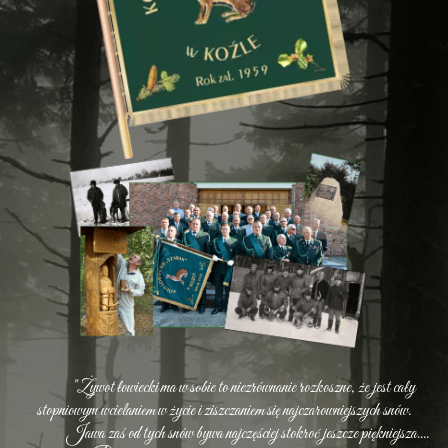
"Żywot łowiecki ma w sobie to niezrównanie rozkoszne, że jest cały
stopniowym wcielaniem w życie i ziszczaniem się najczarowniejszych snów.
Jawa zaś od tych snów bywa najczęściej stokroć jeszcze piękniejsza....