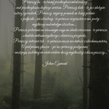
Pierwszy lis - to triumf przebiegłości młodzieńczej
nad przebiegłością chytrego zwierza. Pierwszy dzik - to już zdobycie
ostróg rycerskich. Pierwszy majowy poranek na leśnej polanie
z podjazdu... nie strzelony- to pierwsze zwycięstwo w nas poety-
myśliwego nad młodym strzelcem....
Pierwsze polowanie na wiosennym ciągu na słonki wieczorem- to pierwsza
schadzka miłosna myśliwego z dziewiczą przyrodą.
Pierwszy cietrzewi tok - to pierwsza nasza noc miłości z ukochaną naturą.
A pod pieśnią głuszca - po raz pierwszy posłyszaną
- następują zaślubiny na wieki wieków duszy myśliwskiej z duszą puszczy...."
Julian Ejsmond